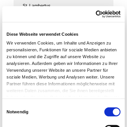
St. Lambertus
Diese Webseite verwendet Cookies
Wir verwenden Cookies, um Inhalte und Anzeigen zu
personalisieren, Funktionen für soziale Medien anbieten
zu können und die Zugriffe auf unsere Website zu
analysieren. Außerdem geben wir Informationen zu Ihrer
Verwendung unserer Website an unsere Partner für
Kreis Lamberti 95
soziale Medien, Werbung und Analysen weiter. Unsere
Partner führen diese Informationen möglicherweise mit
Ort
weiteren Daten zusammen, die Sie ihnen bereitgestellt
haben oder die sie im Rahmen Ihrer Nutzung der Dienste
St. Lambertus
gesammelt haben.
E
Notwendig
i
Weiterlesen
n
w