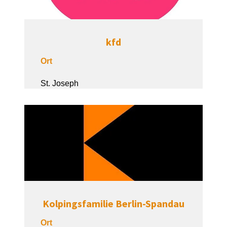
kfd
Ort
St. Joseph
Kolpingsfamilie Berlin-Spandau
Ort