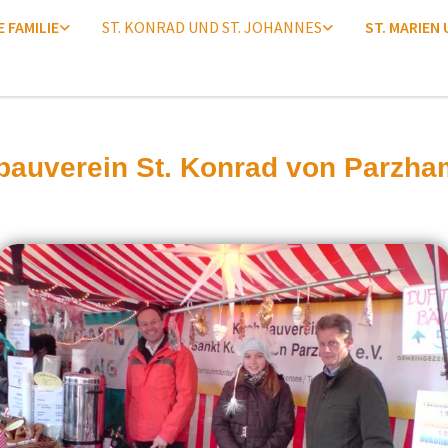
E FAMILIE
ST. KONRAD UND ST. JOHANNES
ST. MARIEN
bauverein St. Konrad von Parzham