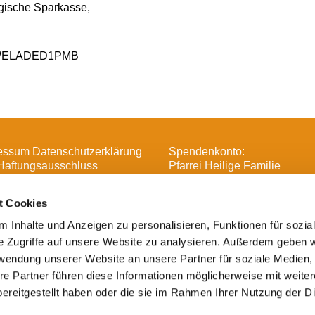
rgische Sparkasse,
C WELADED1PMB
essum Datenschutzerklärung
Spendenkonto:
Haftungsausschluss
Pfarrei Heilige Familie
DE16 3706 0193 6006 1370 
t Cookies
 Inhalte und Anzeigen zu personalisieren, Funktionen für sozia
e Zugriffe auf unsere Website zu analysieren. Außerdem geben w

Heilige Familie, Spandau-Havelland
rwendung unserer Website an unsere Partner für soziale Medien
Impressum
re Partner führen diese Informationen möglicherweise mit weite
ereitgestellt haben oder die sie im Rahmen Ihrer Nutzung der D
Datenschutzerklärung
ChurchDesk-Login