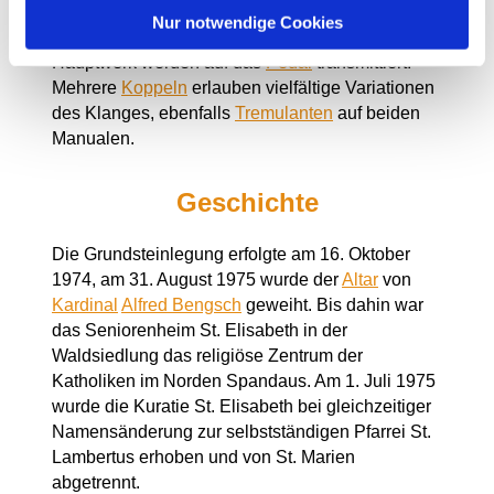
Raum) abgestimmt. Sie verfügt über 18
Register
l
Nur notwendige Cookies
auf zwei
Manualen
, fünf Register aus dem
Hauptwerk werden auf das
Pedal
transmittiert.
Mehrere
Koppeln
erlauben vielfältige Variationen
des Klanges, ebenfalls
Tremulanten
auf beiden
Manualen.
Geschichte
Die Grundsteinlegung erfolgte am 16. Oktober
1974, am 31. August 1975 wurde der
Altar
von
Kardinal
Alfred Bengsch
geweiht. Bis dahin war
das Seniorenheim St. Elisabeth in der
Waldsiedlung das religiöse Zentrum der
Katholiken im Norden Spandaus. Am 1. Juli 1975
wurde die Kuratie St. Elisabeth bei gleichzeitiger
Namensänderung zur selbstständigen Pfarrei St.
Lambertus erhoben und von St. Marien
abgetrennt.