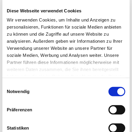
Diese Webseite verwendet Cookies
Wir verwenden Cookies, um Inhalte und Anzeigen zu
personalisieren, Funktionen für soziale Medien anbieten
zu können und die Zugriffe auf unsere Website zu
Spendung der
analysieren. Außerdem geben wir Informationen zu Ihrer
Sakramente
Verwendung unserer Website an unsere Partner für
soziale Medien, Werbung und Analysen weiter. Unsere
Weiterlesen
Partner führen diese Informationen möglicherweise mit
weiteren Daten zusammen, die Sie ihnen bereitgestellt
haben oder die sie im Rahmen Ihrer Nutzung der Dienste
gesammelt haben.
E
Notwendig
i
n
w
Präferenzen
i
l
l
Statistiken