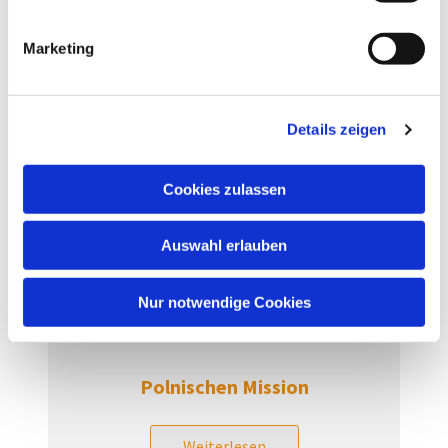
i
g
Musik
Marketing
u
n
Weiterlesen
g
Details zeigen
s
a
u
Cookies zulassen
s
w
Auswahl erlauben
a
h
l
Nur notwendige Cookies
Polnischen Mission
Weiterlesen