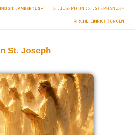
 UND ST. LAMBERTUS
ST. JOSEPH UND ST. STEPHANUS
KIRCHL. EINRICHTUNGEN
n St. Joseph