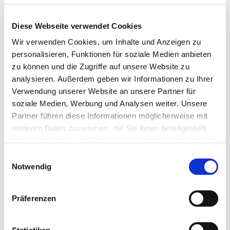
Anna Vogel (Jugendvertreterin)
Susanne Vorgerd (Vertreterin Gemeinderat Maria,
Diese Webseite verwendet Cookies
Hillfe der Christen und St. Lambertus)
Wir verwenden Cookies, um Inhalte und Anzeigen zu
personalisieren, Funktionen für soziale Medien anbieten
Die Aufgaben
zu können und die Zugriffe auf unsere Website zu
analysieren. Außerdem geben wir Informationen zu Ihrer
Aus der Satzung für die Gemeinderäte und die
Verwendung unserer Website an unsere Partner für
Pfarreiräte im Erzbistum Berlin:
soziale Medien, Werbung und Analysen weiter. Unsere
Partner führen diese Informationen möglicherweise mit
(2) Der Pfarreirat dient dem Aufbau und
weiteren Daten zusammen, die Sie ihnen bereitgestellt
der Erhaltung einer lebendigen Pfarrei. Er
trägt zur Verwirklichung des Heils- und
haben oder die sie im Rahmen Ihrer Nutzung der Dienste
Weltauftrags der Kirche bei. Aufgabe des
gesammelt haben.
E
Pfarreirats ist es, in allen Fragen, die die
Notwendig
i
Pfarrei betreffen, beratend oder
n
beschließend mitzuwirken.
w
(3) Jedes Pfarreimitglied hat das Recht, sich
Präferenzen
i
an den Pfarreirat zu wenden.
l
(4) Der Pfarreirat ist für die Koordinierung
l
Statistiken