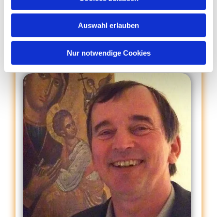
s
w
Gemeindereferent
Auswahl erlauben
a
Andreas Topp
h
l
Nur notwendige Cookies