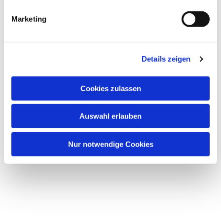
g
Marketing
u
n
g
Details zeigen
s
Termine und Veranstaltungen
a
u
Cookies zulassen
s
Weiterlesen
w
Auswahl erlauben
a
h
l
Nur notwendige Cookies