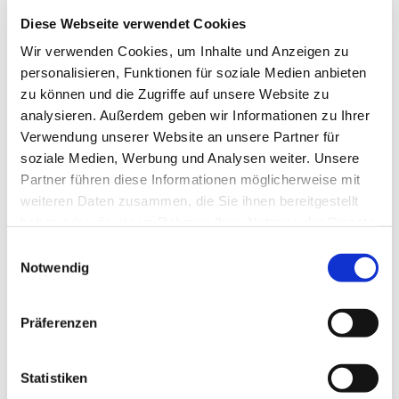
Diese Webseite verwendet Cookies
Wir verwenden Cookies, um Inhalte und Anzeigen zu
personalisieren, Funktionen für soziale Medien anbieten
zu können und die Zugriffe auf unsere Website zu
analysieren. Außerdem geben wir Informationen zu Ihrer
Verwendung unserer Website an unsere Partner für
soziale Medien, Werbung und Analysen weiter. Unsere
Vermeldungen
Partner führen diese Informationen möglicherweise mit
weiteren Daten zusammen, die Sie ihnen bereitgestellt
haben oder die sie im Rahmen Ihrer Nutzung der Dienste
Weiterlesen
gesammelt haben.
E
Notwendig
i
n
w
Präferenzen
i
l
l
Statistiken
i