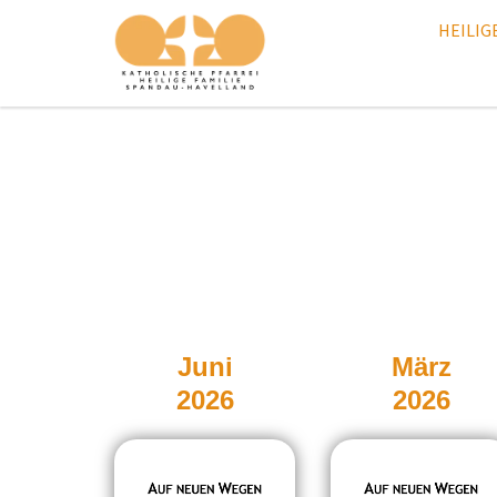
HEILIG
Beispielbezeichnung
Beispielbezeichnung
Juni
März
2026
2026