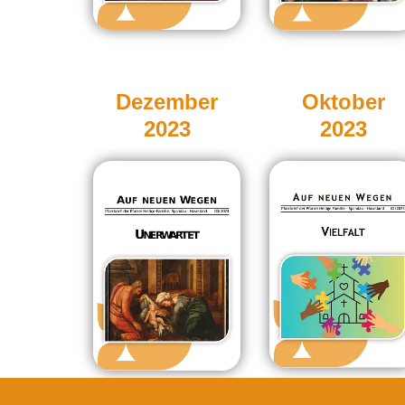
Beispielbezeichnung
Beispielbezeichnung
Dezember
Oktober
2023
2023