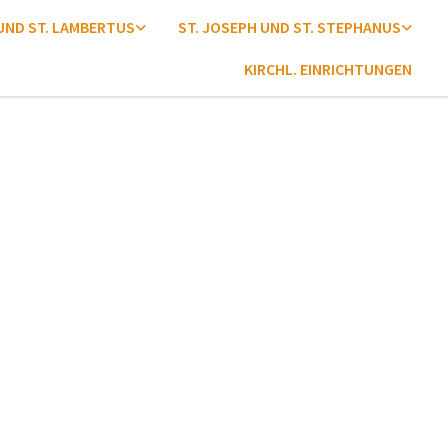
 UND ST. LAMBERTUS
ST. JOSEPH UND ST. STEPHANUS
KIRCHL. EINRICHTUNGEN