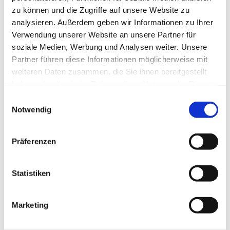
zu können und die Zugriffe auf unsere Website zu
analysieren. Außerdem geben wir Informationen zu Ihrer
Verwendung unserer Website an unsere Partner für
soziale Medien, Werbung und Analysen weiter. Unsere
Partner führen diese Informationen möglicherweise mit
weiteren Daten zusammen, die Sie ihnen bereitgestellt
haben oder die sie im Rahmen Ihrer Nutzung der Dienste
gesammelt haben.
E
Notwendig
i
n
w
Präferenzen
i
l
l
Statistiken
i
g
Marketing
u
n