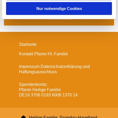
h
l
Nur notwendige Cookies
Gottesdienstordnung / Gemeindeblatt zum
Herunterladen
Startseite
Kontakt Pfarrei Hl. Familie
Impressum Datenschutzerklärung und
Haftungsausschluss
Spendenkonto:
Pfarrei Heilige Familie
DE16 3706 0193 6006 1370 14

Heilige Familie, Spandau-Havelland