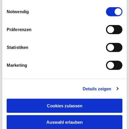
gesammelt haben.
E
Notwendig
i
n
w
Präferenzen
i
l
l
Statistiken
i
g
Marketing
u
n
g
Details zeigen
s
a
u
Cookies zulassen
s
w
Auswahl erlauben
a