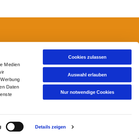
14
Cookies zulassen
le Medien
ir
Auswahl erlauben
, Werbung
ren Daten
Nur notwendige Cookies
ienste
g
Details zeigen