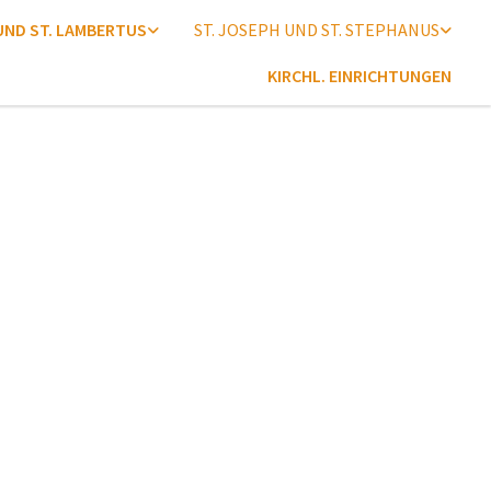
 UND ST. LAMBERTUS
ST. JOSEPH UND ST. STEPHANUS
KIRCHL. EINRICHTUNGEN