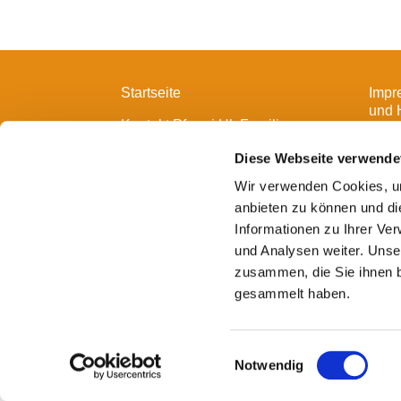
Startseite
Impr
und 
Kontakt Pfarrei Hl. Familie
Diese Webseite verwende
Wir verwenden Cookies, um
anbieten zu können und di
Informationen zu Ihrer Ve
und Analysen weiter. Unse
zusammen, die Sie ihnen b
gesammelt haben.
E
Notwendig
i
n