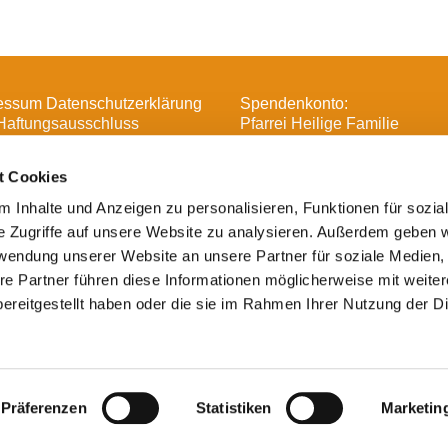
essum Datenschutzerklärung
Spendenkonto:
Haftungsausschluss
Pfarrei Heilige Familie
DE16 3706 0193 6006 1370 
t Cookies
 Inhalte und Anzeigen zu personalisieren, Funktionen für sozia
e Zugriffe auf unsere Website zu analysieren. Außerdem geben w

Heilige Familie, Spandau-Havelland
rwendung unserer Website an unsere Partner für soziale Medien
Impressum
re Partner führen diese Informationen möglicherweise mit weite
ereitgestellt haben oder die sie im Rahmen Ihrer Nutzung der D
Datenschutzerklärung
ChurchDesk-Login
Präferenzen
Statistiken
Marketin