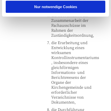
kirchenaufsichtlich
l
Nur notwendige Cookies
genehmigen zu lassen,
die Koordination der
Zusammenarbeit der
Fachausschüsse im
Rahmen der
Zuständigkeitsordnung,
die Erarbeitung und
Entwicklung eines
wirksamen
Kontrollinstrumentariums
, insbesondere eines
gleichförmigen
Informations- und
Berichtswesens der
Organe der
Kirchengemeinde und
erforderlicher
Verzeichnisse von
Dokumenten,
die Durchführung