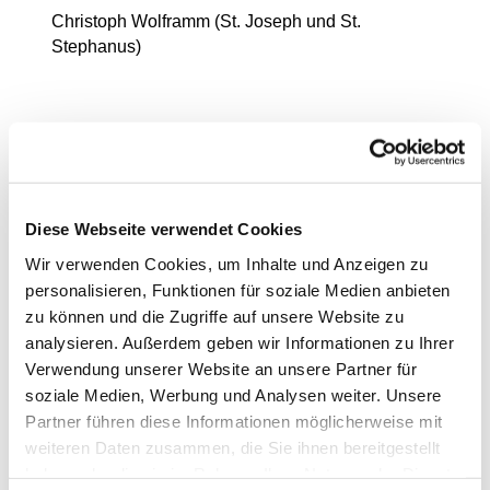
Christoph Wolframm (St. Joseph und St.
Stephanus)
Die Aufgaben
Diese Webseite verwendet Cookies
Wir verwenden Cookies, um Inhalte und Anzeigen zu
Aus dem Kirchliches
personalisieren, Funktionen für soziale Medien anbieten
Vermögensverwaltungsgesetz im Erzbistum
zu können und die Zugriffe auf unsere Website zu
Berlin (KiVVG) § 29 Aufgaben des
analysieren. Außerdem geben wir Informationen zu Ihrer
Kirchenvorstandes:
Verwendung unserer Website an unsere Partner für
Zu den Aufgaben des
soziale Medien, Werbung und Analysen weiter. Unsere
Kirchenvorstandes gehören
Partner führen diese Informationen möglicherweise mit
insbesondere:
weiteren Daten zusammen, die Sie ihnen bereitgestellt
die Berufung der
haben oder die sie im Rahmen Ihrer Nutzung der Dienste