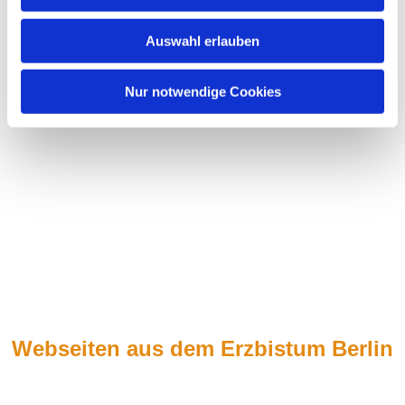
s
w
Auswahl erlauben
a
h
l
Nur notwendige Cookies
Webseiten aus dem Erzbistum Berlin