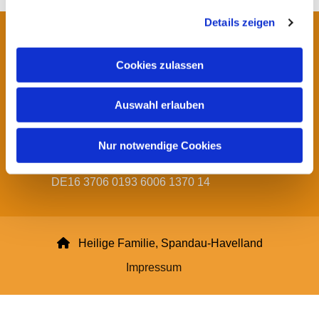
g
Details zeigen
s
a
Startseite
u
Cookies zulassen
Kontakt Pfarrei Hl. Familie
s
w
Auswahl erlauben
Impressum Datenschutzerklärung und
a
Haftungsausschluss
h
l
Nur notwendige Cookies
Spendenkonto:
Pfarrei Heilige Familie
DE16 3706 0193 6006 1370 14

Heilige Familie, Spandau-Havelland
Impressum
Datenschutzerklärung
ChurchDesk-Login