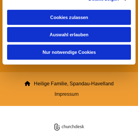
a
Kontakt Pfarrei Hl. Familie
u
Cookies zulassen
s
Impressum Datenschutzerklärung und
w
Haftungsausschluss
Auswahl erlauben
a
h
Spendenkonto:
l
Pfarrei Heilige Familie
Nur notwendige Cookies
DE16 3706 0193 6006 1370 14

Heilige Familie, Spandau-Havelland
Impressum
Datenschutzerklärung
ChurchDesk-Login