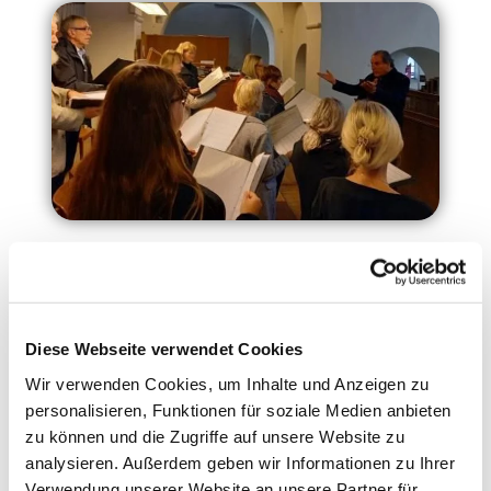
GOTT zum LOB, uns zur FREUDE
Diese Webseite verwendet Cookies
Wir verwenden Cookies, um Inhalte und Anzeigen zu
Der Kirchenchor der Gemeinde St. Marien
personalisieren, Funktionen für soziale Medien anbieten
existiert seit dem Jahr 2005 unter der Leitung des
zu können und die Zugriffe auf unsere Website zu
Kirchenmusikers Michael Reichert. Der Chor ist in
analysieren. Außerdem geben wir Informationen zu Ihrer
St. Marien beheimatet und probt dort regelmäßig.
Verwendung unserer Website an unsere Partner für
Er hat aktuell vierzehn aktive Sängerinnen und