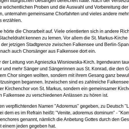
mmigen liturgischen Gesängen bereichert hatte. Nach der Vers
die wöchentlichen Proben und die Auswahl und Vorbereitung der
en, unternahm gemeinsame Chorfahrten und vieles andere mehr
 erzählen.
hörte die Chorarbeit auf. Viele orientierten sich in andere Ri
tacheldraht kennen zu lernen. Vor allem die St. Markus-Kirch
 der jetzigen Stadtgrenze zwischen Falkensee und Berlin-Spand
d nach auch Chorsänger aus Falkensee dort ein.
er der Leitung von Agnieszka Wisniowska-Kirch. Irgendwann tauch
hr und mehr Sänger und Sängerinnen aus St. Konrad, die den G
inem Chor singen wollten, sondern mit ihrem Gesang ganz bewuß
itzusingen begannen. Inzwischen sind es zahlreiche Falkenseer
der Kirchenchor von St. Markus, sondern ein gemeinsamer Kirc
 in Falkensee zu verschiedenen Anlässen zu hören ist.
den verpflichtenden Namen "Adoremus" gegeben, zu Deutsch "L
bei dem es im Refrain heißt: "Venite, adoremus dominum" - "Kom
henchores genannt, nämlich die Anbetung Gottes durch den Ges
st einem jeden gegeben hat.