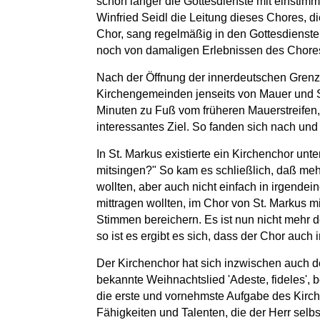
schon länger die Gottesdienste mit einsti
Winfried Seidl die Leitung dieses Chores, 
Chor, sang regelmäßig in den Gottesdienst
noch von damaligen Erlebnissen des Chores
Nach der Öffnung der innerdeutschen Grenze 
Kirchengemeinden jenseits von Mauer und S
Minuten zu Fuß vom früheren Mauerstreifen,
interessantes Ziel. So fanden sich nach un
In St. Markus existierte ein Kirchenchor unt
mitsingen?" So kam es schließlich, daß me
wollten, aber auch nicht einfach in irgende
mittragen wollten, im Chor von St. Markus m
Stimmen bereichern. Es ist nun nicht mehr 
so ist es ergibt es sich, dass der Chor auch
Der Kirchenchor hat sich inzwischen auch 
bekannte Weihnachtslied 'Adeste, fideles', 
die erste und vornehmste Aufgabe des Kirc
Fähigkeiten und Talenten, die der Herr selb