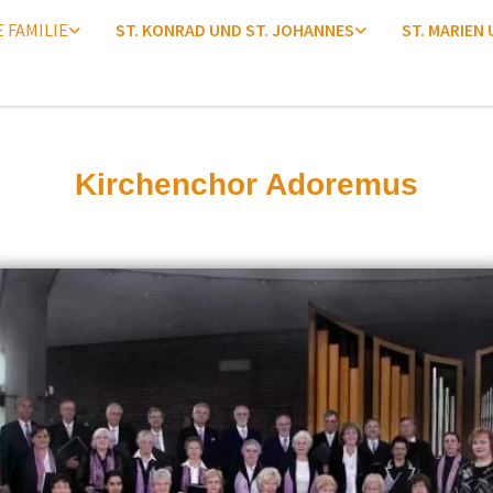
E FAMILIE
ST. KONRAD UND ST. JOHANNES
ST. MARIEN
Kirchenchor Adoremus