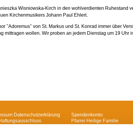
 Agnieszka Wisniowska-Kirch in den wohlverdienten Ruhestand 
euen Kirchenmusikers Johann Paul Ehlert.
chor "Adoremus" von St. Markus und St. Konrad immer über Ver
ng mittragen wollen. Wir proben an jedem Dienstag um 19 Uhr
essum Datenschutzerklärung
Spendenkonto:
Haftungsausschluss
Pfarrei Heilige Familie
DE16 3706 0193 6006 1370 