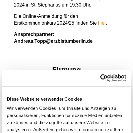
2024 in St. Stephanus um 19.30 Uhr.
Die Online-Anmeldung für den
Erstkommunionkurs 2024/25 finden Sie
hier
.
Ansprechpartner:
Andreas.Topp@erzbistumberlin.de
Firmung
Du bist….
14 Jahre oder älter.
Diese Webseite verwendet Cookies
Egal ob Du schon als Baby getauft wurdest oder
Wir verwenden Cookies, um Inhalte und Anzeigen zu
erst seit kurzem katholisch bist: Der Firmkurs
personalisieren, Funktionen für soziale Medien anbieten
richtet sich an Jugendliche, die Verantwortung für
ihren Glauben übernehmen wollen. Ab 14 bist Du
zu können und die Zugriffe auf unsere Website zu
„religionsmündig“ – Du darfst entscheiden.
analysieren. Außerdem geben wir Informationen zu Ihrer