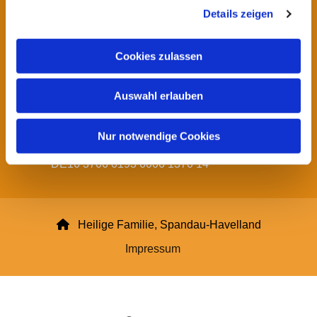
Details zeigen
s
Startseite
a
u
Kontakt Pfarrei Hl. Familie
Cookies zulassen
s
w
Impressum Datenschutzerklärung und
Auswahl erlauben
a
Haftungsausschluss
h
l
Spendenkonto:
Nur notwendige Cookies
Pfarrei Heilige Familie
DE16 3706 0193 6006 1370 14

Heilige Familie, Spandau-Havelland
Impressum
Datenschutzerklärung
ChurchDesk-Login