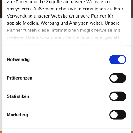
zu können und die Zugriffe auf unsere Website zu
analysieren. Außerdem geben wir Informationen zu Ihrer
Verwendung unserer Website an unsere Partner für
soziale Medien, Werbung und Analysen weiter. Unsere
Partner führen diese Informationen möglicherweise mit
Die Gemeinden St.
weiteren Daten zusammen, die Sie ihnen bereitgestellt
haben oder die sie im Rahmen Ihrer Nutzung der Dienste
Joseph + St. Stephanus
gesammelt haben.
E
Notwendig
i
n
w
Präferenzen
i
Das Pastoralteam und Sekretariat von St. Joseph
l
l
Statistiken
Die Gruppen und Kreise
i
Unsere Pfarrbriefe als PDF zum runterladen
g
Marketing
u
n
g