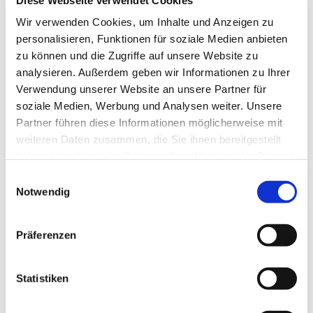
Neben Krippenandachten und weiteren Gottesdiensten
Wir verwenden Cookies, um Inhalte und Anzeigen zu
zum Heiligen Abend sind die Christmetten der Höhepunkt.
An den Weihnachtsfeiertagen finden dann festliche
personalisieren, Funktionen für soziale Medien anbieten
Messen statt. Auch den Übergangs ins neue Jahr mit dem
zu können und die Zugriffe auf unsere Website zu
Hochfest der Gottesmutter Maria werden wir feiern.
analysieren. Außerdem geben wir Informationen zu Ihrer
Verwendung unserer Website an unsere Partner für
Außerdem können Sie an und nach Weihnachten zu
soziale Medien, Werbung und Analysen weiter. Unsere
unseren Krippen pilgern.
Partner führen diese Informationen möglicherweise mit
weiteren Daten zusammen, die Sie ihnen bereitgestellt
haben oder die sie im Rahmen Ihrer Nutzung der Dienste
gesammelt haben.
E
Notwendig
i
n
w
Präferenzen
i
l
l
Statistiken
i
g