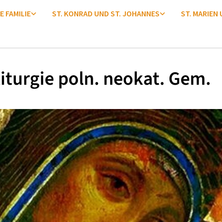
E FAMILIE
ST. KONRAD UND ST. JOHANNES
ST. MARIEN
iturgie poln. neokat. Gem.