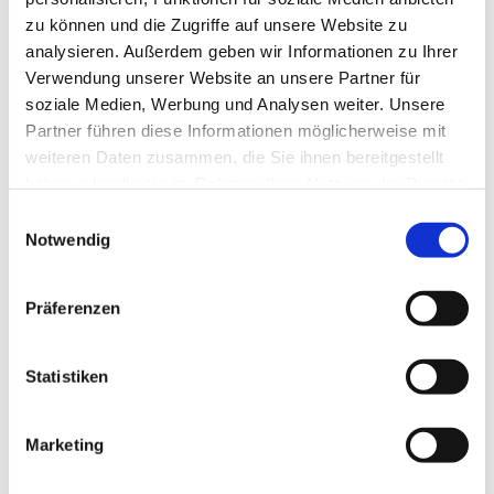
zu können und die Zugriffe auf unsere Website zu
analysieren. Außerdem geben wir Informationen zu Ihrer
Verwendung unserer Website an unsere Partner für
soziale Medien, Werbung und Analysen weiter. Unsere
Partner führen diese Informationen möglicherweise mit
weiteren Daten zusammen, die Sie ihnen bereitgestellt
haben oder die sie im Rahmen Ihrer Nutzung der Dienste
gesammelt haben.
E
Notwendig
i
n
w
Präferenzen
i
l
l
Statistiken
i
g
Marketing
Dies könnte Sie auch interessieren
u
n