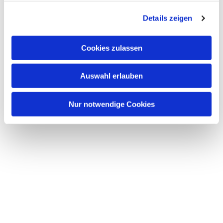
g
Details zeigen
s
a
u
Cookies zulassen
s
w
Auswahl erlauben
a
h
l
Nur notwendige Cookies