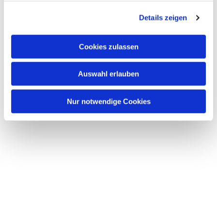
g
Details zeigen
s
a
u
Cookies zulassen
s
w
Auswahl erlauben
a
h
l
Nur notwendige Cookies