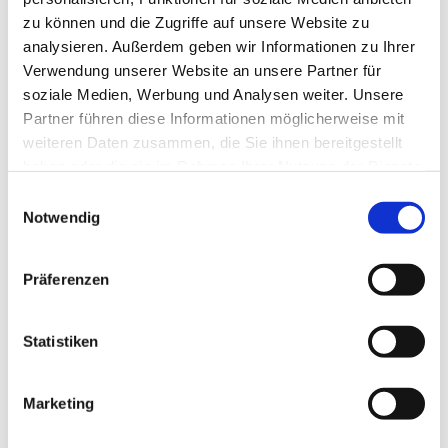
zu können und die Zugriffe auf unsere Website zu
analysieren. Außerdem geben wir Informationen zu Ihrer
Verwendung unserer Website an unsere Partner für
soziale Medien, Werbung und Analysen weiter. Unsere
Partner führen diese Informationen möglicherweise mit
weiteren Daten zusammen, die Sie ihnen bereitgestellt
haben oder die sie im Rahmen Ihrer Nutzung der Dienste
gesammelt haben.
E
Notwendig
i
n
w
Präferenzen
i
l
l
Statistiken
i
g
Marketing
Dies könnte Sie auch interessieren
u
n