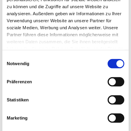
zu können und die Zugriffe auf unsere Website zu
analysieren. Außerdem geben wir Informationen zu Ihrer
Verwendung unserer Website an unsere Partner für
soziale Medien, Werbung und Analysen weiter. Unsere
Partner führen diese Informationen möglicherweise mit
weiteren Daten zusammen, die Sie ihnen bereitgestellt
haben oder die sie im Rahmen Ihrer Nutzung der Dienste
gesammelt haben.
E
Notwendig
i
n
w
Präferenzen
i
l
l
Statistiken
i
g
Marketing
Dies könnte Sie auch interessieren
u
n