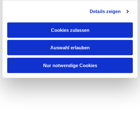
g
Details zeigen
s
a
u
Cookies zulassen
s
w
Auswahl erlauben
a
h
l
Nur notwendige Cookies