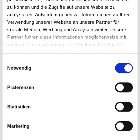
zu können und die Zugriffe auf unsere Website zu
analysieren. Außerdem geben wir Informationen zu Ihrer
Verwendung unserer Website an unsere Partner für
soziale Medien, Werbung und Analysen weiter. Unsere
Partner führen diese Informationen möglicherweise mit
weiteren Daten zusammen, die Sie ihnen bereitgestellt
haben oder die sie im Rahmen Ihrer Nutzung der Dienste
gesammelt haben.
E
Notwendig
i
n
w
Präferenzen
i
l
l
Statistiken
i
g
Marketing
Dies könnte Sie auch interessieren
u
n