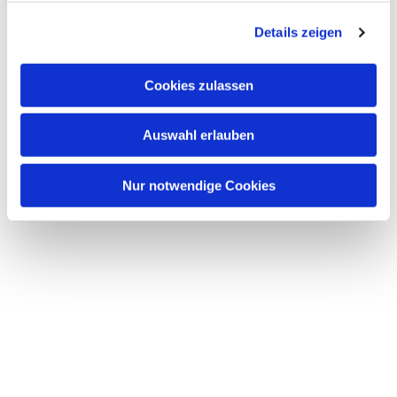
g
Details zeigen
s
a
u
Cookies zulassen
s
w
Auswahl erlauben
a
h
l
Nur notwendige Cookies