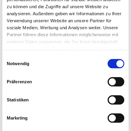
zu können und die Zugriffe auf unsere Website zu
analysieren. Außerdem geben wir Informationen zu Ihrer
Verwendung unserer Website an unsere Partner für
soziale Medien, Werbung und Analysen weiter. Unsere
Partner führen diese Informationen möglicherweise mit
weiteren Daten zusammen, die Sie ihnen bereitgestellt
haben oder die sie im Rahmen Ihrer Nutzung der Dienste
gesammelt haben.
E
Notwendig
i
n
w
Präferenzen
i
l
l
Statistiken
i
g
Marketing
Dies könnte Sie auch interessieren
u
n