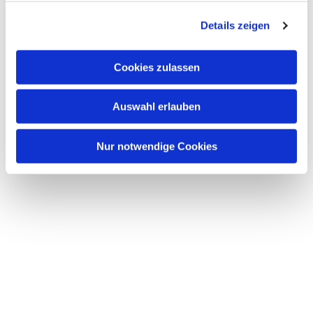
g
Details zeigen
s
a
u
Cookies zulassen
s
w
Auswahl erlauben
a
h
l
Nur notwendige Cookies