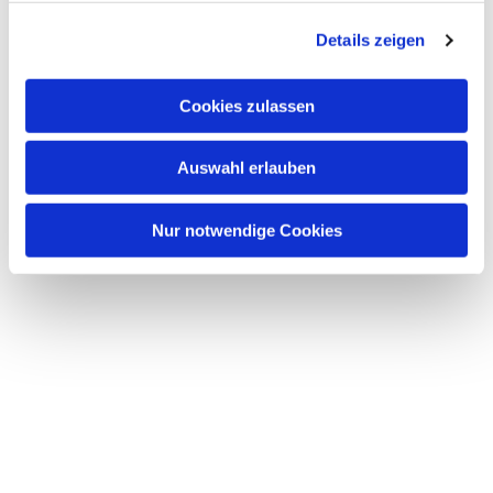
g
Details zeigen
s
a
u
Cookies zulassen
s
w
Auswahl erlauben
a
h
l
Nur notwendige Cookies