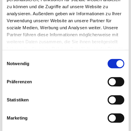
zu können und die Zugriffe auf unsere Website zu
analysieren. Außerdem geben wir Informationen zu Ihrer
Verwendung unserer Website an unsere Partner für
soziale Medien, Werbung und Analysen weiter. Unsere
Partner führen diese Informationen möglicherweise mit
weiteren Daten zusammen, die Sie ihnen bereitgestellt
haben oder die sie im Rahmen Ihrer Nutzung der Dienste
gesammelt haben.
E
Notwendig
i
n
w
Präferenzen
i
l
l
Statistiken
i
g
Marketing
Dies könnte Sie auch interessieren
u
n