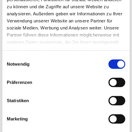
zu können und die Zugriffe auf unsere Website zu
analysieren. Außerdem geben wir Informationen zu Ihrer
Verwendung unserer Website an unsere Partner für
soziale Medien, Werbung und Analysen weiter. Unsere
Partner führen diese Informationen möglicherweise mit
weiteren Daten zusammen, die Sie ihnen bereitgestellt
haben oder die sie im Rahmen Ihrer Nutzung der Dienste
gesammelt haben.
E
Notwendig
i
n
w
Präferenzen
i
l
l
Statistiken
i
g
Marketing
Dies könnte Sie auch interessieren
u
n