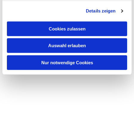
g
Details zeigen
s
a
u
Cookies zulassen
s
w
Auswahl erlauben
a
h
l
Nur notwendige Cookies