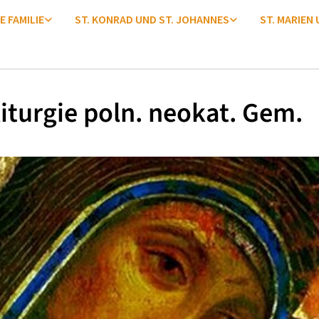
E FAMILIE
ST. KONRAD UND ST. JOHANNES
ST. MARIEN
iturgie poln. neokat. Gem.