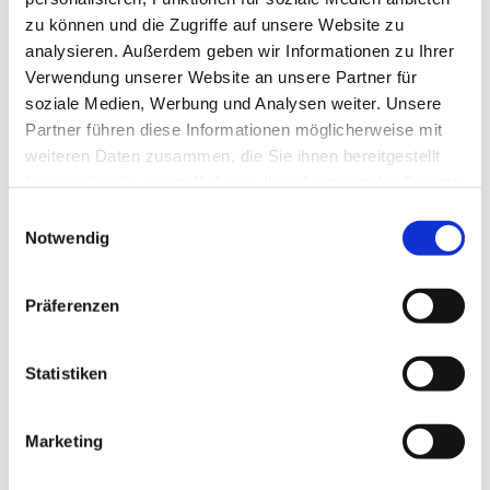
zu können und die Zugriffe auf unsere Website zu
analysieren. Außerdem geben wir Informationen zu Ihrer
Verwendung unserer Website an unsere Partner für
soziale Medien, Werbung und Analysen weiter. Unsere
Partner führen diese Informationen möglicherweise mit
weiteren Daten zusammen, die Sie ihnen bereitgestellt
haben oder die sie im Rahmen Ihrer Nutzung der Dienste
gesammelt haben.
E
Notwendig
i
n
w
Präferenzen
i
l
l
Statistiken
i
g
Marketing
Dies könnte Sie auch interessieren
u
n