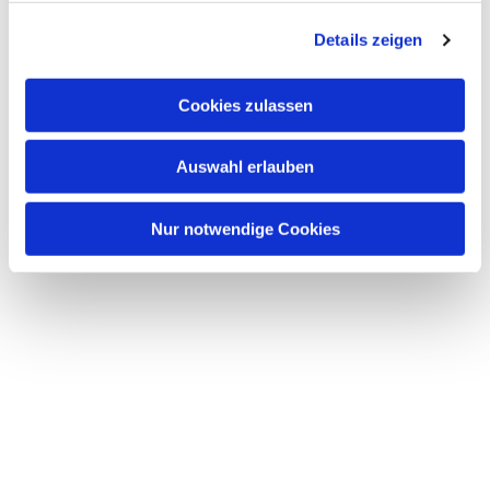
g
Details zeigen
s
a
u
Cookies zulassen
s
w
Auswahl erlauben
a
h
l
Nur notwendige Cookies