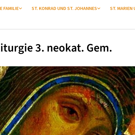
E FAMILIE
ST. KONRAD UND ST. JOHANNES
ST. MARIEN
iturgie 3. neokat. Gem.