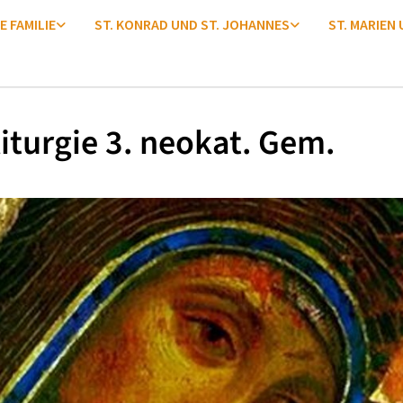
E FAMILIE
ST. KONRAD UND ST. JOHANNES
ST. MARIEN
iturgie 3. neokat. Gem.