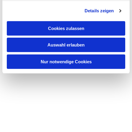
g
Details zeigen
s
a
u
Cookies zulassen
s
w
Auswahl erlauben
a
h
l
Nur notwendige Cookies