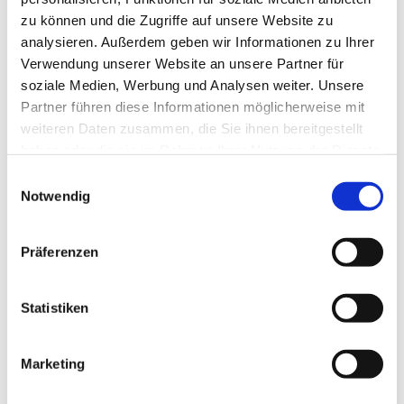
zu können und die Zugriffe auf unsere Website zu
analysieren. Außerdem geben wir Informationen zu Ihrer
Verwendung unserer Website an unsere Partner für
soziale Medien, Werbung und Analysen weiter. Unsere
Partner führen diese Informationen möglicherweise mit
weiteren Daten zusammen, die Sie ihnen bereitgestellt
haben oder die sie im Rahmen Ihrer Nutzung der Dienste
gesammelt haben.
E
Notwendig
i
n
w
Präferenzen
i
l
l
Statistiken
i
g
Marketing
Dies könnte Sie auch interessieren
u
n