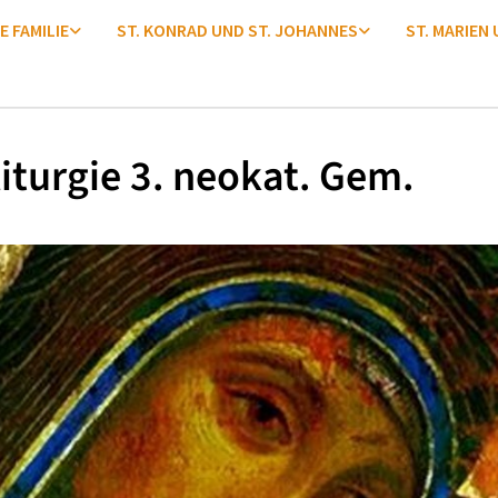
E FAMILIE
ST. KONRAD UND ST. JOHANNES
ST. MARIEN
iturgie 3. neokat. Gem.