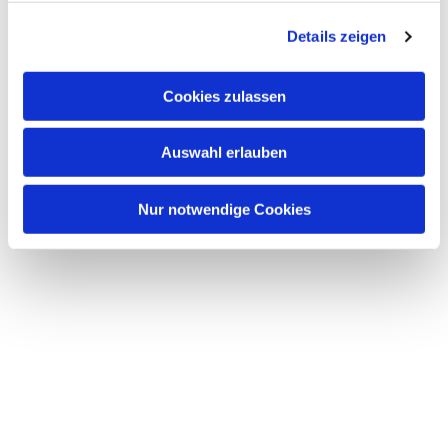
g
Details zeigen
s
a
u
Cookies zulassen
s
w
Auswahl erlauben
a
h
l
Nur notwendige Cookies