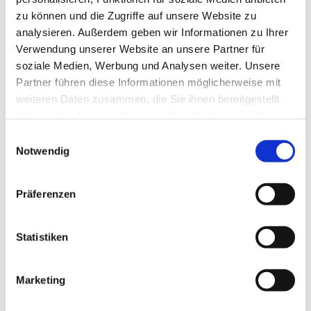
zu können und die Zugriffe auf unsere Website zu
analysieren. Außerdem geben wir Informationen zu Ihrer
Verwendung unserer Website an unsere Partner für
soziale Medien, Werbung und Analysen weiter. Unsere
Partner führen diese Informationen möglicherweise mit
weiteren Daten zusammen, die Sie ihnen bereitgestellt
haben oder die sie im Rahmen Ihrer Nutzung der Dienste
gesammelt haben.
E
Notwendig
i
n
w
Präferenzen
i
l
l
Statistiken
i
g
Marketing
Dies könnte Sie auch interessieren
u
n