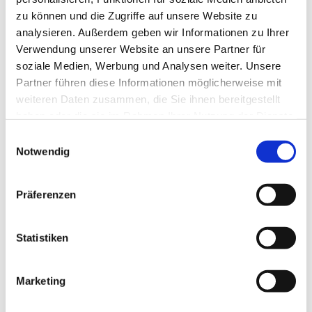
zu können und die Zugriffe auf unsere Website zu
analysieren. Außerdem geben wir Informationen zu Ihrer
Verwendung unserer Website an unsere Partner für
soziale Medien, Werbung und Analysen weiter. Unsere
Partner führen diese Informationen möglicherweise mit
weiteren Daten zusammen, die Sie ihnen bereitgestellt
haben oder die sie im Rahmen Ihrer Nutzung der Dienste
gesammelt haben.
E
Notwendig
i
n
w
Präferenzen
i
l
l
Statistiken
i
g
Marketing
Dies könnte Sie auch interessieren
u
n