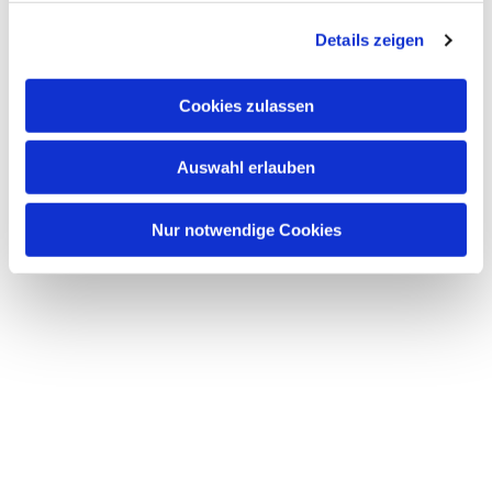
g
Details zeigen
s
a
u
Cookies zulassen
s
w
Auswahl erlauben
a
h
l
Nur notwendige Cookies