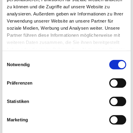
zu können und die Zugriffe auf unsere Website zu
analysieren. Außerdem geben wir Informationen zu Ihrer
Verwendung unserer Website an unsere Partner für
soziale Medien, Werbung und Analysen weiter. Unsere
Partner führen diese Informationen möglicherweise mit
weiteren Daten zusammen, die Sie ihnen bereitgestellt
haben oder die sie im Rahmen Ihrer Nutzung der Dienste
gesammelt haben.
E
Notwendig
i
n
w
Präferenzen
i
l
l
Statistiken
i
g
Marketing
Dies könnte Sie auch interessieren
u
n