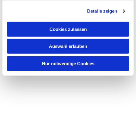
g
Details zeigen
s
a
u
Cookies zulassen
s
w
Auswahl erlauben
a
h
l
Nur notwendige Cookies