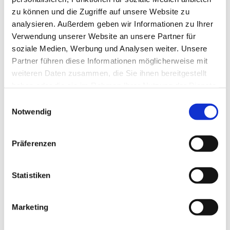
zu können und die Zugriffe auf unsere Website zu
analysieren. Außerdem geben wir Informationen zu Ihrer
Verwendung unserer Website an unsere Partner für
soziale Medien, Werbung und Analysen weiter. Unsere
Partner führen diese Informationen möglicherweise mit
weiteren Daten zusammen, die Sie ihnen bereitgestellt
haben oder die sie im Rahmen Ihrer Nutzung der Dienste
gesammelt haben.
E
Notwendig
i
n
w
Präferenzen
i
l
l
Statistiken
i
g
Marketing
Dies könnte Sie auch interessieren
u
n