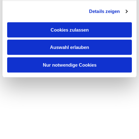
g
Details zeigen
s
a
u
Cookies zulassen
s
w
Auswahl erlauben
a
h
l
Nur notwendige Cookies