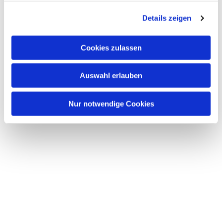
g
Details zeigen
s
a
u
Cookies zulassen
s
w
Auswahl erlauben
a
h
l
Nur notwendige Cookies