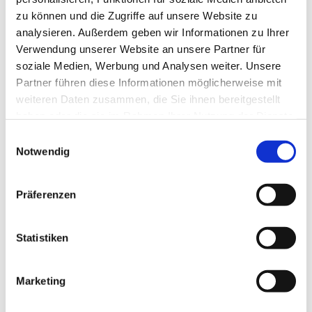
zu können und die Zugriffe auf unsere Website zu
analysieren. Außerdem geben wir Informationen zu Ihrer
Verwendung unserer Website an unsere Partner für
soziale Medien, Werbung und Analysen weiter. Unsere
Partner führen diese Informationen möglicherweise mit
weiteren Daten zusammen, die Sie ihnen bereitgestellt
haben oder die sie im Rahmen Ihrer Nutzung der Dienste
gesammelt haben.
E
Notwendig
i
n
w
Präferenzen
i
l
l
Statistiken
i
g
Marketing
Dies könnte Sie auch interessieren
u
n