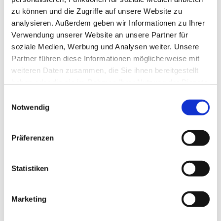
zu können und die Zugriffe auf unsere Website zu
analysieren. Außerdem geben wir Informationen zu Ihrer
Verwendung unserer Website an unsere Partner für
soziale Medien, Werbung und Analysen weiter. Unsere
Partner führen diese Informationen möglicherweise mit
weiteren Daten zusammen, die Sie ihnen bereitgestellt
haben oder die sie im Rahmen Ihrer Nutzung der Dienste
gesammelt haben.
E
Notwendig
i
n
w
Präferenzen
i
l
l
Statistiken
i
g
Marketing
Dies könnte Sie auch interessieren
u
n