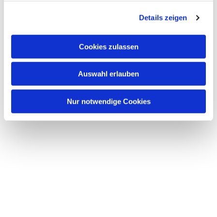
g
Details zeigen
s
a
u
Cookies zulassen
s
w
Auswahl erlauben
a
h
l
Nur notwendige Cookies