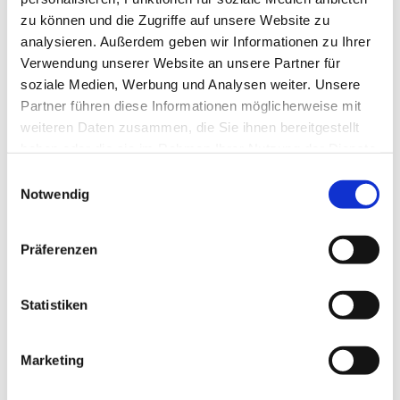
zu können und die Zugriffe auf unsere Website zu
analysieren. Außerdem geben wir Informationen zu Ihrer
Verwendung unserer Website an unsere Partner für
soziale Medien, Werbung und Analysen weiter. Unsere
Partner führen diese Informationen möglicherweise mit
weiteren Daten zusammen, die Sie ihnen bereitgestellt
haben oder die sie im Rahmen Ihrer Nutzung der Dienste
gesammelt haben.
E
Notwendig
i
n
w
Präferenzen
i
l
l
Statistiken
i
g
Marketing
Dies könnte Sie auch interessieren
u
n