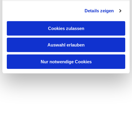
g
Details zeigen
s
a
u
Cookies zulassen
s
w
Auswahl erlauben
a
h
l
Nur notwendige Cookies