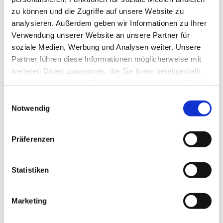
zu können und die Zugriffe auf unsere Website zu
analysieren. Außerdem geben wir Informationen zu Ihrer
Verwendung unserer Website an unsere Partner für
soziale Medien, Werbung und Analysen weiter. Unsere
Partner führen diese Informationen möglicherweise mit
weiteren Daten zusammen, die Sie ihnen bereitgestellt
haben oder die sie im Rahmen Ihrer Nutzung der Dienste
gesammelt haben.
E
Notwendig
i
n
w
Präferenzen
i
l
l
Statistiken
i
g
Marketing
Dies könnte Sie auch interessieren
u
n