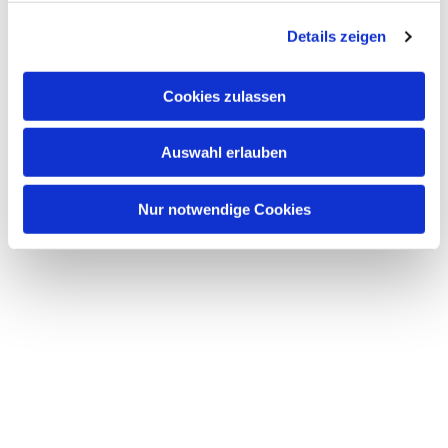
g
Details zeigen
s
a
u
Cookies zulassen
s
w
Auswahl erlauben
a
h
l
Nur notwendige Cookies