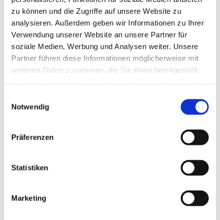
zu können und die Zugriffe auf unsere Website zu
analysieren. Außerdem geben wir Informationen zu Ihrer
Verwendung unserer Website an unsere Partner für
soziale Medien, Werbung und Analysen weiter. Unsere
Partner führen diese Informationen möglicherweise mit
weiteren Daten zusammen, die Sie ihnen bereitgestellt
haben oder die sie im Rahmen Ihrer Nutzung der Dienste
gesammelt haben.
E
Notwendig
i
n
w
Präferenzen
i
l
l
Statistiken
i
g
Marketing
Dies könnte Sie auch interessieren
u
n