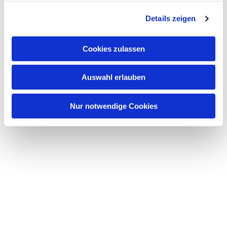
g
Details zeigen
s
a
u
Cookies zulassen
s
w
Auswahl erlauben
a
h
l
Nur notwendige Cookies