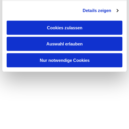
g
Details zeigen
s
a
u
Cookies zulassen
s
w
Auswahl erlauben
a
h
l
Nur notwendige Cookies