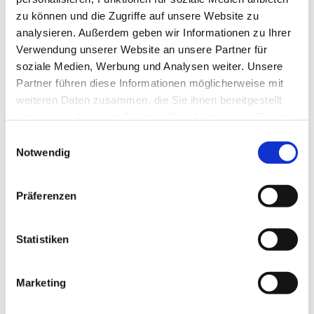
zu können und die Zugriffe auf unsere Website zu
analysieren. Außerdem geben wir Informationen zu Ihrer
Verwendung unserer Website an unsere Partner für
soziale Medien, Werbung und Analysen weiter. Unsere
Partner führen diese Informationen möglicherweise mit
weiteren Daten zusammen, die Sie ihnen bereitgestellt
haben oder die sie im Rahmen Ihrer Nutzung der Dienste
gesammelt haben.
E
Notwendig
i
n
w
Präferenzen
i
l
l
Statistiken
i
g
Marketing
Dies könnte Sie auch interessieren
u
n