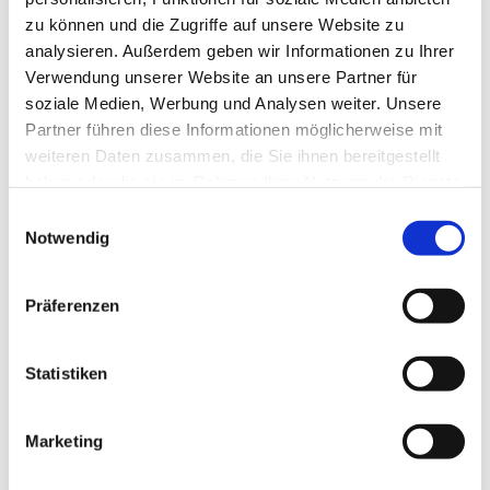
zu können und die Zugriffe auf unsere Website zu
analysieren. Außerdem geben wir Informationen zu Ihrer
Verwendung unserer Website an unsere Partner für
soziale Medien, Werbung und Analysen weiter. Unsere
Partner führen diese Informationen möglicherweise mit
weiteren Daten zusammen, die Sie ihnen bereitgestellt
haben oder die sie im Rahmen Ihrer Nutzung der Dienste
gesammelt haben.
E
Notwendig
i
n
w
Präferenzen
i
l
l
Statistiken
i
g
Marketing
Dies könnte Sie auch interessieren
u
n