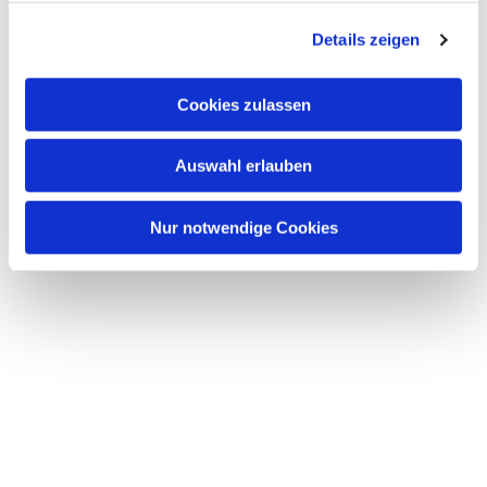
g
Details zeigen
s
a
u
Cookies zulassen
s
w
Auswahl erlauben
a
h
l
Nur notwendige Cookies