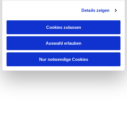
g
Details zeigen
s
a
u
Cookies zulassen
s
w
Auswahl erlauben
a
h
l
Nur notwendige Cookies