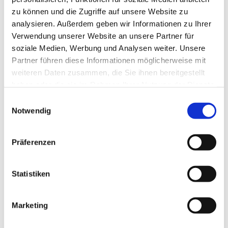
zu können und die Zugriffe auf unsere Website zu
analysieren. Außerdem geben wir Informationen zu Ihrer
Verwendung unserer Website an unsere Partner für
soziale Medien, Werbung und Analysen weiter. Unsere
Partner führen diese Informationen möglicherweise mit
weiteren Daten zusammen, die Sie ihnen bereitgestellt
haben oder die sie im Rahmen Ihrer Nutzung der Dienste
gesammelt haben.
E
Notwendig
i
n
w
Präferenzen
i
l
l
Statistiken
i
g
Marketing
Dies könnte Sie auch interessieren
u
n