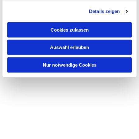
g
Details zeigen
s
a
u
Cookies zulassen
s
w
Auswahl erlauben
a
h
l
Nur notwendige Cookies