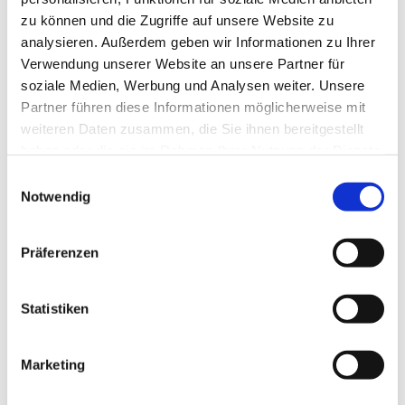
zu können und die Zugriffe auf unsere Website zu
analysieren. Außerdem geben wir Informationen zu Ihrer
Verwendung unserer Website an unsere Partner für
soziale Medien, Werbung und Analysen weiter. Unsere
Partner führen diese Informationen möglicherweise mit
weiteren Daten zusammen, die Sie ihnen bereitgestellt
haben oder die sie im Rahmen Ihrer Nutzung der Dienste
gesammelt haben.
E
Notwendig
i
n
w
Präferenzen
i
l
l
Statistiken
i
g
Marketing
Dies könnte Sie auch interessieren
u
n