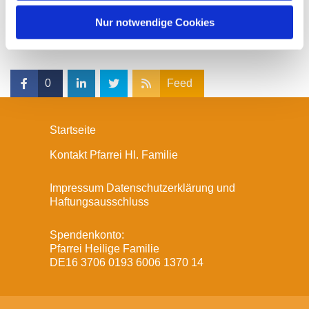
h
l
Nur notwendige Cookies
0
Feed
Startseite
Kontakt Pfarrei Hl. Familie
Impressum Datenschutzerklärung und
Haftungsausschluss
Spendenkonto:
Pfarrei Heilige Familie
DE16 3706 0193 6006 1370 14