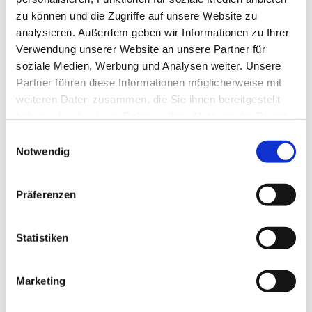
zu können und die Zugriffe auf unsere Website zu
analysieren. Außerdem geben wir Informationen zu Ihrer
Verwendung unserer Website an unsere Partner für
soziale Medien, Werbung und Analysen weiter. Unsere
Partner führen diese Informationen möglicherweise mit
weiteren Daten zusammen, die Sie ihnen bereitgestellt
haben oder die sie im Rahmen Ihrer Nutzung der Dienste
gesammelt haben.
E
Notwendig
i
n
w
Präferenzen
i
l
l
Statistiken
i
g
Marketing
Dies könnte Sie auch interessieren
u
n