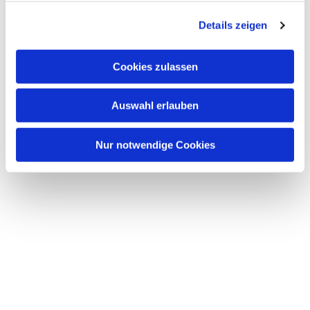
g
Details zeigen
s
a
u
Cookies zulassen
s
w
Auswahl erlauben
a
h
l
Nur notwendige Cookies